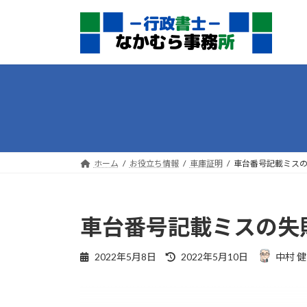
コ
ナ
ン
ビ
テ
ゲ
ン
ー
ツ
シ
へ
ョ
ス
ン
キ
に
ッ
移
プ
動
ホーム
お役立ち情報
車庫証明
車台番号記載ミス
車台番号記載ミスの失
最
2022年5月8日
2022年5月10日
中村 
終
更
新