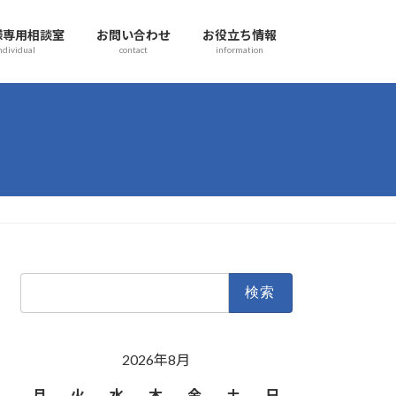
様専用相談室
お問い合わせ
お役立ち情報
ndividual
contact
information
検
索:
2026年8月
月
火
水
木
金
土
日