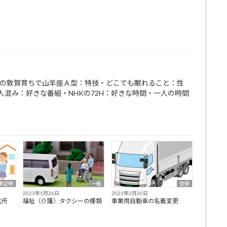
まれの敦賀育ちで山羊座Ａ型：特技・どこでも眠れること：性
人混み：好きな番組・NHKの72H：好きな時間・一人の時間
庫証明
一般
登録
2023年5月26日
2023年2月20日
住所
福祉（介護）タクシーの種類
事業用自動車の名義変更