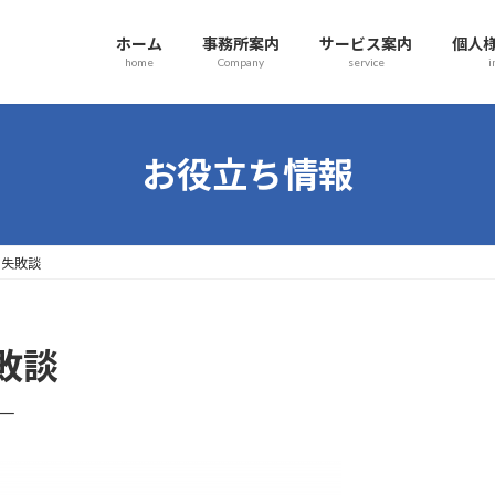
ホーム
事務所案内
サービス案内
個人
home
Company
service
i
お役立ち情報
の失敗談
敗談
健一