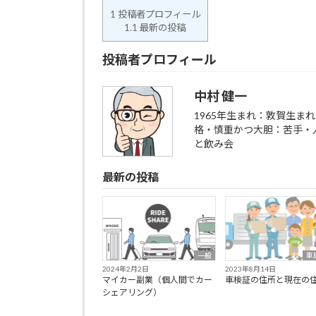
1
投稿者プロフィール
1.1
最新の投稿
投稿者プロフィール
中村 健一
1965年生まれ：敦賀生
格・慎重かつ大胆：苦手・
と飲み会
最新の投稿
一般
車
2024年2月2日
2023年8月14日
マイカー副業（個人間でカー
車検証の住所と現在の
シェアリング）