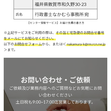
福井県敦賀市和久野30-23
行政書士なかむら事務所 宛
氏名
【センター受取サービス】お届け先欄の書き方
※上記サービスをご利用の際は、
その旨と宅急便の
お問合せ番号
をメールにてお知らせください。
以下の
お問合せフォーム
から、または＜
nakamura-k@rm.rcn.ne.jp
＞まで。
お問い合わせ・ご依頼
ご依頼及び業務内容へのご質問などお気軽にお問
い合わせください
土日祝も9:00~17:00迄営業しております。