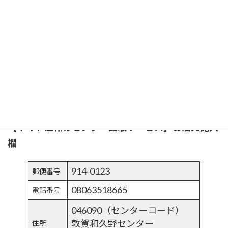
行政書士なかむら事務所 宛
TEL 080-6351-8665
【郵便局留】のお届け先欄の書き方
※上記サービスをご利用の際は、
その旨とレターパックの
お問合
せ番号をメールにてお知らせください。
以下の
お問合せフォーム
から、または ＜
nakamura-k@rm.rcn.ne.jp
＞まで。
【ヤマト運輸のセンター受取サービス】
お届先記入
欄
914-0123
郵便番号
08063518665
電話番号
046090（センター
コード）
敦賀和久野センター
住所