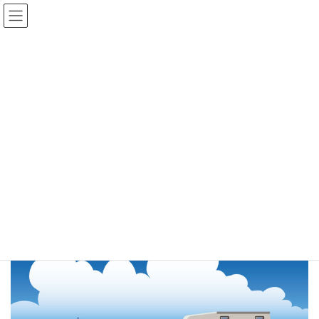
コ
ナ
ン
ビ
テ
ゲ
ン
ー
ツ
シ
へ
ョ
敦賀警察署管轄
ス
ン
キ
に
ッ
移
プ
動
ホーム
敦賀警察署管轄